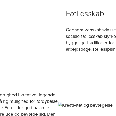
Fællesskab
Gennem venskabsklasser
sociale fællesskab styrke
hyggelige traditioner fo
arbejdsdage, fællesspisni
errighed i kreative, legende
å rig mulighed for fordybelse
ve Fri er der god balance
være ude og bevæge sig. Den