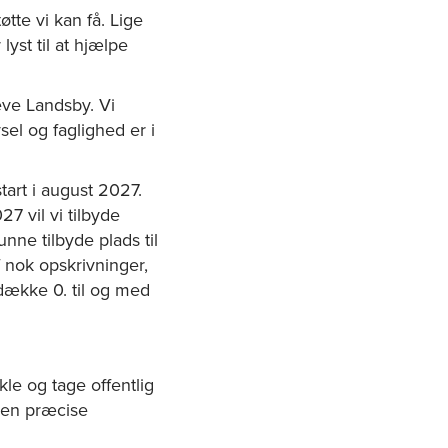
tte vi kan få. Lige
lyst til at hjælpe
eve Landsby. Vi
sel og faglighed er i
start i august 2027.
7 vil vi tilbyde
unne tilbyde plads til
f nok opskrivninger,
n dække 0. til og med
le og tage offentlig
 Den præcise