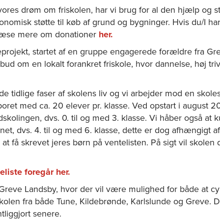
ores drøm om friskolen, har vi brug for al den hjælp og stø
onomisk støtte til køb af grund og bygninger. Hvis du/I har 
I læse mere om donationer
her.
teprojekt, startet af en gruppe engagerede forældre fra Gr
lbud om en lokalt forankret friskole, hvor dannelse, høj triv
 de tidlige faser af skolens liv og vi arbejder mod en skole
oret med ca. 20 elever pr. klasse. Ved opstart i august 202
ndskolingen, dvs. 0. til og med 3. klasse. Vi håber også at k
et, dvs. 4. til og med 6. klasse, dette er dog afhængigt a
il at få skrevet jeres børn på ventelisten. På sigt vil skole
eliste foregår her.
 Greve Landsby, hvor der vil være mulighed for både at cyk
l skolen fra både Tune, Kildebrønde, Karlslunde og Greve.
ntliggjort senere.