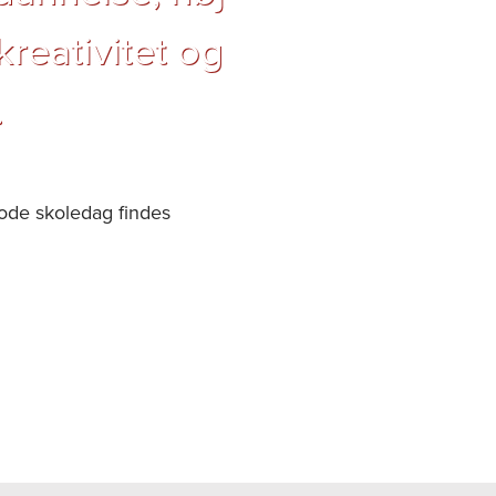
reativitet og
.
gode skoledag findes