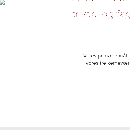
trivsel og f
Vores primære mål er
i vores tre kernevær