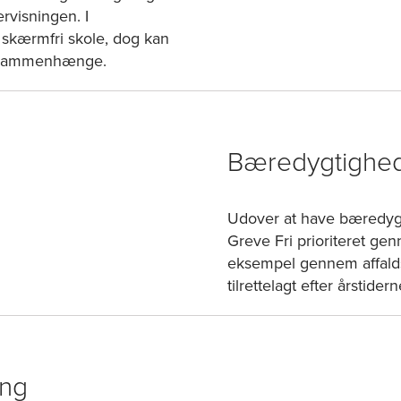
rvisningen. I
 skærmfri skole, dog kan
ngssammenhænge.
Bæredygtighe
Udover at have bæredyg
Greve Fri prioriteret gen
eksempel gennem affaldss
tilrettelagt efter årstid
ing